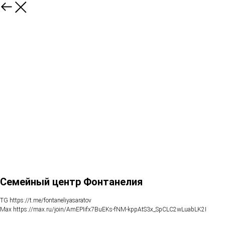
Семейный центр Фонтанелия
TG https://t.me/fontaneliyasaratov
Max https://max.ru/join/AmEPIifx7BuEKs-fNM-kppAtS3x_SpCLC2wLuabLK2I